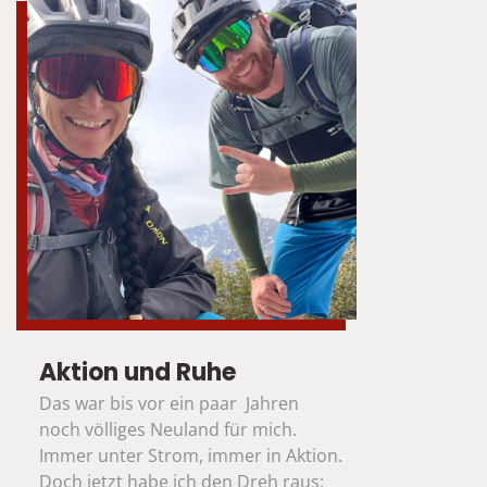
Aktion und Ruhe
Das war bis vor ein paar  Jahren 
noch völliges Neuland für mich.
Immer unter Strom, immer in Aktion. 
Doch jetzt habe ich den Dreh raus: 