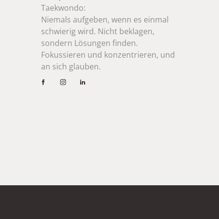
Taekwondo:
Niemals aufgeben, wenn es einmal 
schwierig wird. Nicht beklagen, 
sondern Lösungen finden. 
Fokussieren und konzentrieren, und 
an sich glauben.