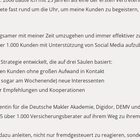
 2006 baute ich mit 25 Jahren als eine der ersten Vertreteri
itete fast rund um die Uhr, um meine Kunden zu begeistern
orgsamer mit meiner Zeit umzugehen und immer effektiver zu
ber 1.000 Kunden mit Unterstützung von Social Media aufzu
Strategie entwickelt, die auf drei Säulen basiert:
enden Kunden ohne großen Aufwand in Kontakt
und sogar am Wochenende) neue Interessenten
e für Empfehlungen und Kooperationen
zentin für die Deutsche Makler Akademie, Digidor, DEMV und
 über 1.000 Versicherungsberater auf ihrem Weg zu ihrem 
azu anleiten, nicht nur fremdgesteuert zu reagieren, sonde